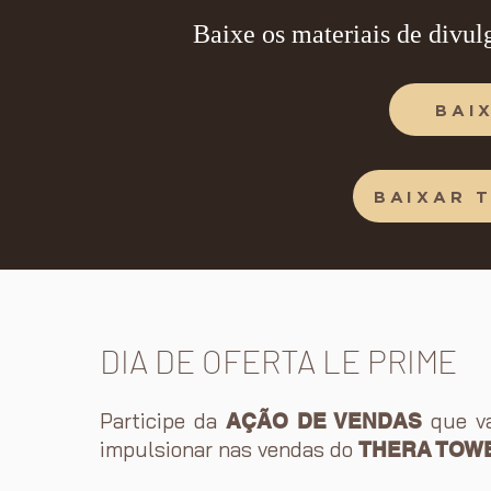
Baixe os materiais de divul
BAI
BAIXAR 
DIA DE OFERTA LE PRIME
Participe da
que va
AÇÃO DE VENDAS
impulsionar nas vendas do
THERA TOW