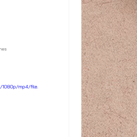
lhes
/1080p/mp4/file.