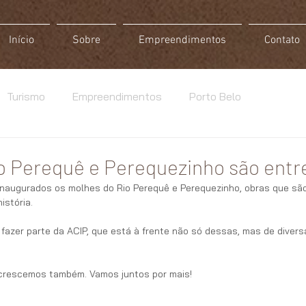
Início
Sobre
Empreendimentos
Contato
Turismo
Empreendimentos
Porto Belo
o Perequê e Perequezinho são ent
 inaugurados os molhes do Rio Perequê e Perequezinho, obras que sã
istória. 
 fazer parte da ACIP, que está à frente não só dessas, mas de divers
 crescemos também. Vamos juntos por mais!