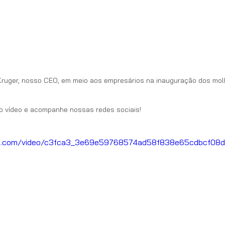
Kruger, nosso CEO, em meio aos empresários na inauguração dos mo
 o vídeo e acompanhe nossas redes sociais!
atic.com/video/c3fca3_3e69e59768574ad58f838e65cdbcf08d