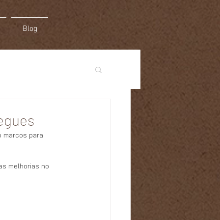
Blog
regues
o marcos para 
as melhorias no 