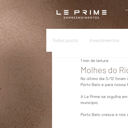
Todos posts
Investimentos
1 min de leitura
Molhes do Ri
No último dia 5/12 foram
Porto Belo e para nossa h
A Le Prime se orgulha em
município.
Porto Belo cresce e nós