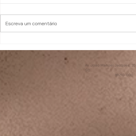
Escreva um comentário
Le Prime entre as maiores
O estilo de v
construtoras do Brasil no
apartamento
Ranking INTEC 2026
Av. João Manoel Jacques, 334
SC
88210-000