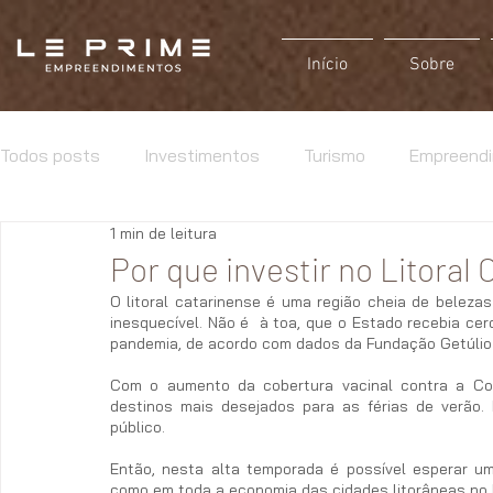
Início
Sobre
Todos posts
Investimentos
Turismo
Empreend
1 min de leitura
Por que investir no Litoral
O litoral catarinense é uma região cheia de belezas
inesquecível. Não é  à toa, que o Estado recebia cer
pandemia, de acordo com dados da Fundação Getúlio
Com o aumento da cobertura vacinal contra a Covi
destinos mais desejados para as férias de verão. 
público.
Então, nesta alta temporada é possível esperar u
como em toda a economia das cidades litorâneas no 