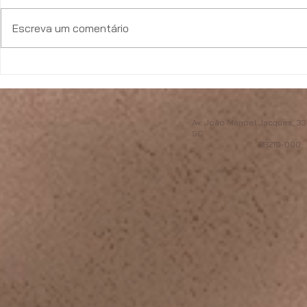
Escreva um comentário
Le Prime entre as maiores
O estilo de v
construtoras do Brasil no
apartamento
Ranking INTEC 2026
Av. João Manoel Jacques, 334
SC
88210-000