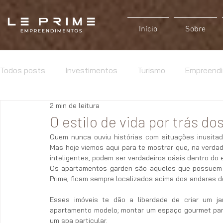
Início
Sobre
Todos posts
Investimentos
Turismo
Empreend
2 min de leitura
O estilo de vida por trás 
Quem nunca ouviu histórias com situações inusitad
Mas hoje viemos aqui para te mostrar que, na verda
inteligentes, podem ser verdadeiros oásis dentro do
Os apartamentos garden são aqueles que possuem áre
Prime, ficam sempre localizados acima dos andares d
Esses imóveis te dão a liberdade de criar um j
apartamento modelo; montar um espaço gourmet para
um spa particular.