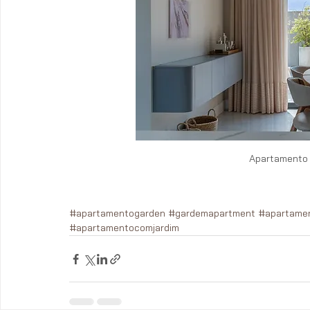
Apartamento 
#apartamentogarden
#gardemapartment
#apartamen
#apartamentocomjardim