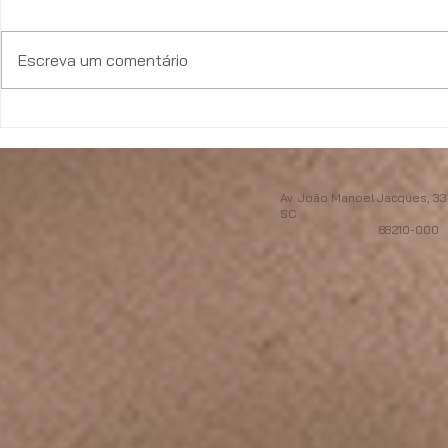
Escreva um comentário
Le Prime entre as maiores
Investiment
construtoras do Brasil no
crescimento 
Ranking INTEC 2026
imobiliária 
Av. João Manoel Jacques, 334
SC
88210-000